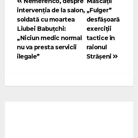
Nemerenco, despre
Mascații
Navigare
intervenția de la salon,
„Fulger”
în
soldată cu moartea
desfășoară
articole
Liubei Babuțchi:
exerciții
„Niciun medic normal
tactice în
nu va presta servicii
raionul
ilegale”
Strășeni