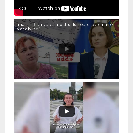
„maia, ia-ți valiza, că ai distrus lumea, cu «vremurile
astea bune”