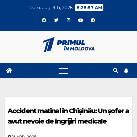
Skip
Dum. aug. 9th, 2026
8:28:57 AM
to
content
Accident matinal în Chișinău: Un șofer a
avut nevoie de îngrijiri medicale
15.APR..2025