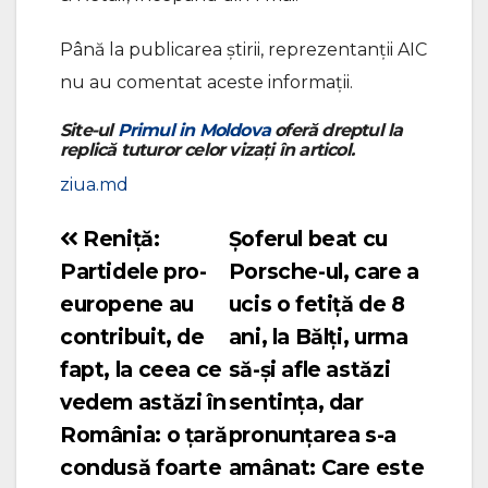
Până la publicarea știrii, reprezentanții AIC
nu au comentat aceste informații.
Site-ul
Primul in Moldova
oferă dreptul la
replică tuturor celor vizați în articol.
ziua.md
Reniță:
Șoferul beat cu
Navigare
Partidele pro-
Porsche-ul, care a
în
europene au
ucis o fetiță de 8
articole
contribuit, de
ani, la Bălți, urma
fapt, la ceea ce
să-și afle astăzi
vedem astăzi în
sentința, dar
România: o țară
pronunțarea s-a
condusă foarte
amânat: Care este