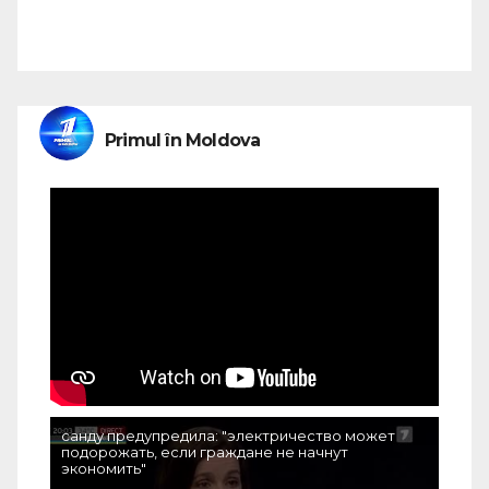
Primul în Moldova
санду предупредила: "электричество может
подорожать, если граждане не начнут
экономить"