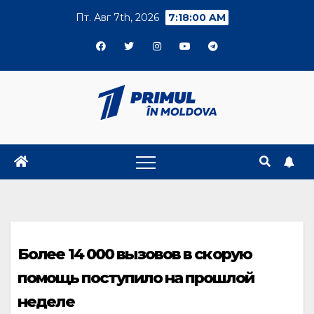
Skip
Пт. Авг 7th, 2026
7:18:01 AM
to
content
Более 14 000 вызовов в скорую
помощь поступило на прошлой
неделе