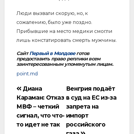
Люди вызвали скорую, но, к
сожалению, было уже поздно.
Прибывшие на место медики смогли
лишь констатировать смерть мужчины.
Сайт
Первый в Молдове
готов
предоставить право реплики всем
заинтересованным упомянутым лицам.
point.md
Диана
Венгрия подаёт
Навигация
Караман: Отказ
в суд на ЕС из-за
по
МВФ – четкий
запрета на
записям
сигнал, что что-
импорт
то идет не так
российского
газа