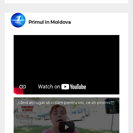
Primul în Moldova
„când ați rugat să votăm pentru voi, ce ați promis?"