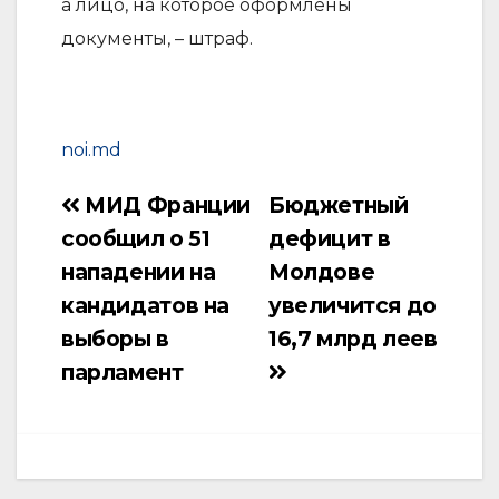
а лицо, на которое оформлены
документы, – штраф.
noi.md
МИД Франции
Бюджетный
Навигация
сообщил о 51
дефицит в
по
нападении на
Молдове
записям
кандидатов на
увеличится до
выборы в
16,7 млрд леев
парламент