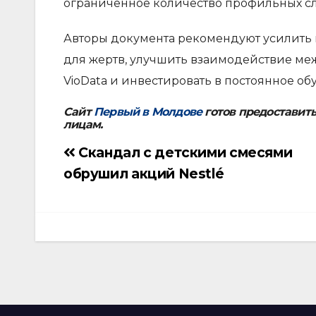
ограниченное количество профильных с
Авторы документа рекомендуют усилить 
для жертв, улучшить взаимодействие ме
VioData и инвестировать в постоянное об
Сайт
Первый в Молдове
готов предоставит
лицам.
Скандал с детскими смесями
Навигация
обрушил акций Nestlé
по
записям