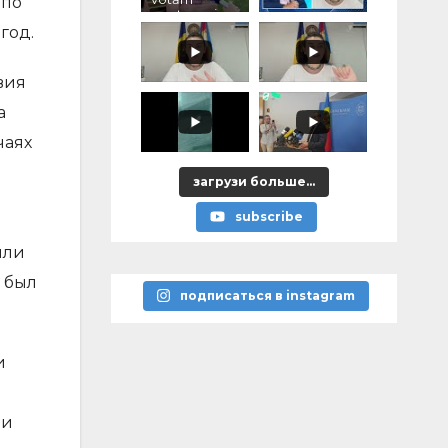
 по
pentru voi,
ce ați
год.
promis?"
вия
а
чаях
загрузи больше...
subscribe
или
е был
подписаться в instagram
и
 и