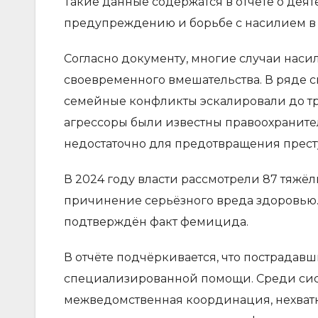
Такие данные содержатся в отчёте о дея
предупреждению и борьбе с насилием в
Согласно документу, многие случаи наси
своевременного вмешательства. В ряде 
семейные конфликты эскалировали до тра
агрессоры были известны правоохраните
недостаточно для предотвращения прест
В 2024 году власти рассмотрели 87 тяжё
причинение серьёзного вреда здоровью. В
подтверждён факт фемицида.
В отчёте подчёркивается, что пострадав
специализированной помощи. Среди сис
межведомственная координация, нехватк