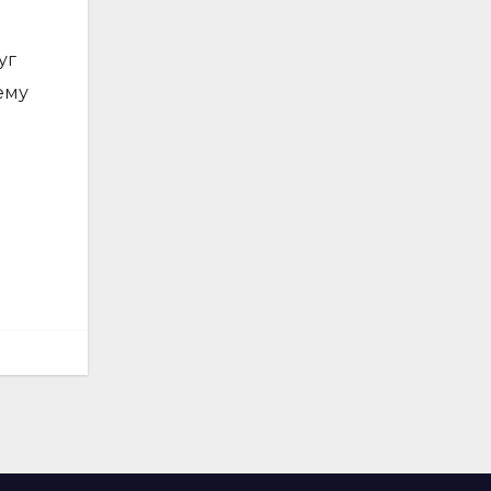
уг
ему