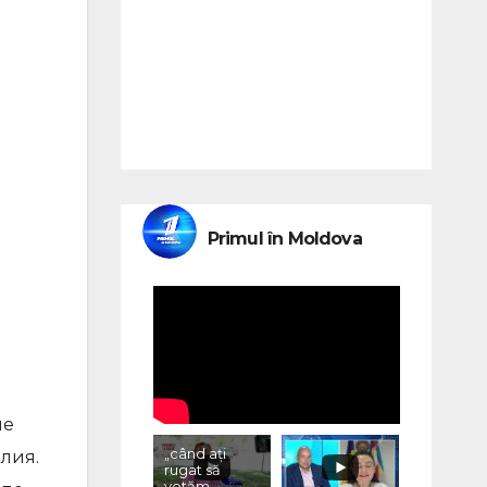
Primul în Moldova
ме
„când ați
лия.
rugat să
votăm