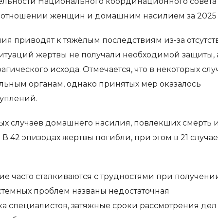
тельности Национального координационного совета
 отношении женщин и домашним насилием за 2025 
лия приводят к тяжёлым последствиям из-за отсутст
ситуаций жертвы не получали необходимой защиты, 
гического исхода. Отмечается, что в некоторых слу
льным органам, однако принятых мер оказалось
уплений.
лых случаев домашнего насилия, повлекших смерть 
 42 эпизодах жертвы погибли, при этом в 21 случа
шие часто сталкиваются с трудностями при получени
темных проблем названы недостаточная
а специалистов, затяжные сроки рассмотрения дел