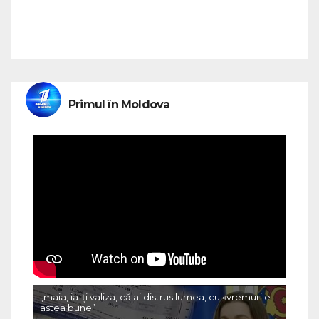
Primul în Moldova
„maia, ia-ți valiza, că ai distrus lumea, cu «vremurile
astea bune”