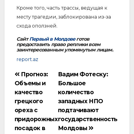
Кроме того, часть трассы, ведущая к
месту трагедии, заблокирована из-за
схода оползней.
Сайт
Первый в Молдове
готов
предоставить право реплики всем
заинтересованным упомянутым лицам.
report.az
Прогноз:
Вадим Фотеску:
Навигация
Объемы и
Большое
по
качество
количество
записям
грецкого
западных НПО
ореха с
подтачивают
придорожных
государственность
посадок в
Молдовы