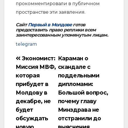
прокомментировали в публичном
пространстве эти заявления.
Сайт
Первый в Молдове
готов
предоставить право реплики всем
заинтересованным упомянутым лицам.
telegram
Экономист:
Караман о
Навигация
Миссия МВФ,
скандале с
по
которая
поддельными
записям
прибудет в
дипломами:
Молдову в
Большой вопрос,
декабре, не
почему главу
будет
Минздрава не
обсуждать
отстранили до
новую
выяснения