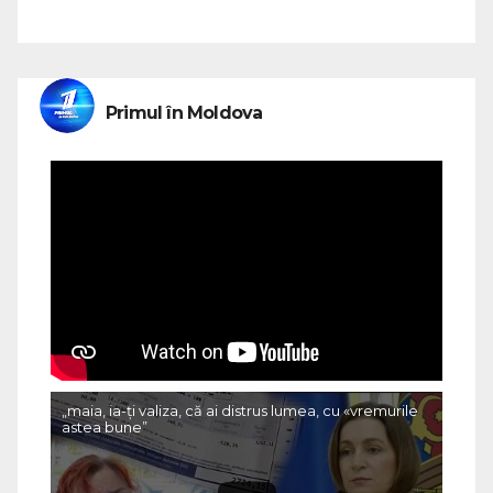
Primul în Moldova
„maia, ia-ți valiza, că ai distrus lumea, cu «vremurile
astea bune”