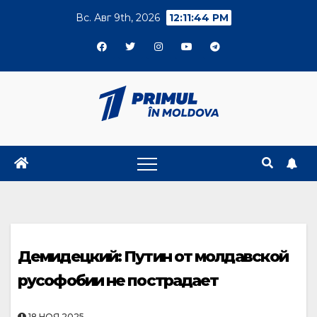
Skip
Вс. Авг 9th, 2026
12:11:44 PM
to
content
Демидецкий: Путин от молдавской
русофобии не пострадает
18.НОЯ.2025