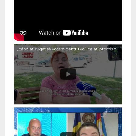
„când ați rugat să votăm pentru voi, ce ați promis?"