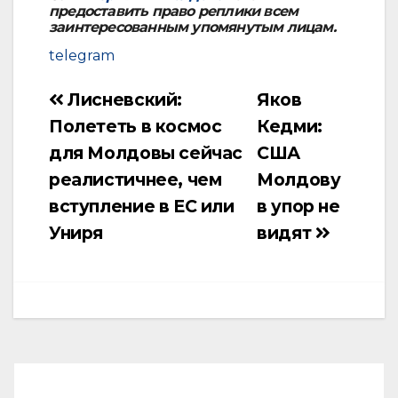
предоставить право реплики всем
заинтересованным упомянутым лицам.
telegram
Лисневский:
Яков
Навигация
Полететь в космос
Кедми:
по
для Молдовы сейчас
США
записям
реалистичнее, чем
Молдову
вступление в ЕС или
в упор не
Униря
видят