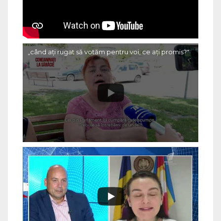
„când ați rugat să votăm pentru voi, ce ați promis?"