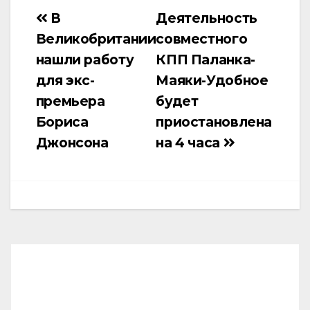
В
Деятельность
Навигация
Великобритании
совместного
по
нашли работу
КПП Паланка-
записям
для экс-
Маяки-Удобное
премьера
будет
Бориса
приостановлена
Джонсона
на 4 часа