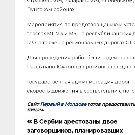
Страшенском, Каларашском, Яловенском,
Лунгском районах .
Мероприятия по предотвращению и устр
трассах M1, M3 и M5, на республиканских доро
R37, а также на региональных дорогах G1, G2
Для проведения работ были задействова
Рассыпано 104 тонны противогололёдного
Государственная администрация дорог 
скорость движения в соответствии с по
Сайт
Первый в Молдове
готов предоставит
лицам.
В Сербии арестованы двое
Навигация
заговорщиков, планировавших
по