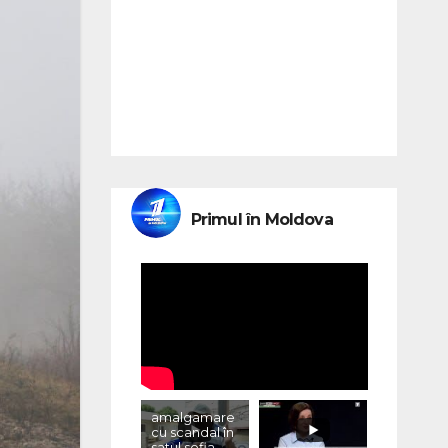
Primul în Moldova
amalgamare
cu scandal în
satul sofia