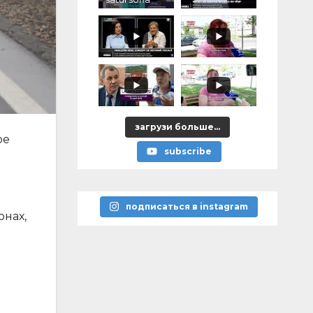
загрузи больше...
ое
subscribe
подписаться в instagram
онах,