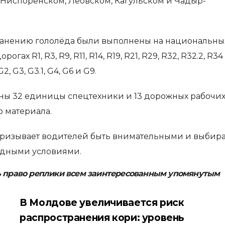
 Ниспоренском, Леовском, Кагульском и Чадыр-
анению гололёда были выполнены на национальны
гах R1, R3, R9, R11, R14, R19, R21, R29, R32, R32.2, R34
, G3, G3.1, G4, G6 и G9.
ны 32 единицы спецтехники и 13 дорожных рабочих
 материала.
призывает водителей быть внимательными и выбира
годными условиями.
ь право реплики всем заинтересованным упомянутым
В Молдове увеличивается риск
распространения кори: уровень