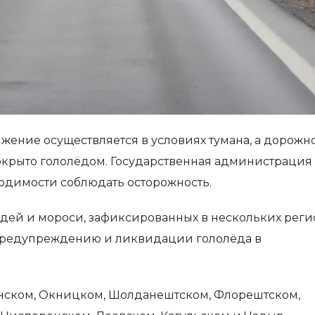
жение осуществляется в условиях тумана, а дорожн
окрыто гололёдом. Государственная администрация
одимости соблюдать осторожность.
дей и мороси, зафиксированных в нескольких реги
 предупреждению и ликвидации гололёда в
анском, Окницком, Шолданештском, Флорештском,