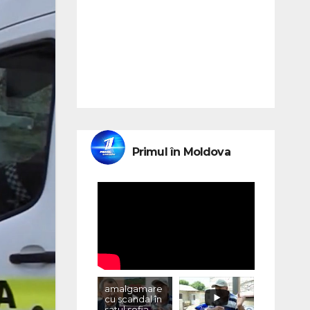
Primul în Moldova
amalgamare
cu scandal în
satul sofia