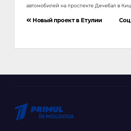
автомобилей на проспекте Дечебал в Киш
Новый проект в Етулии
Соц
Навигация
по
записям