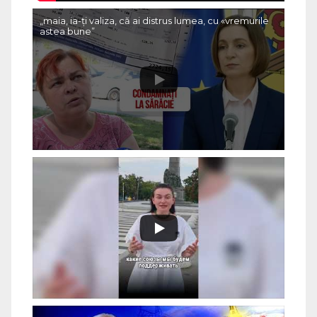
„maia, ia-ți valiza, că ai distrus lumea, cu «vremurile
astea bune”