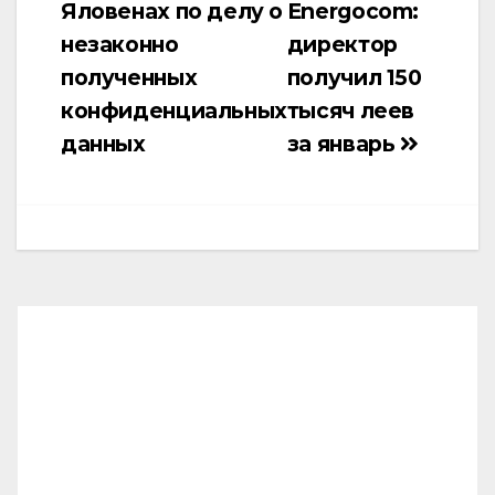
Яловенах по делу о
Energocom:
записям
незаконно
директор
полученных
получил 150
конфиденциальных
тысяч леев
данных
за январь