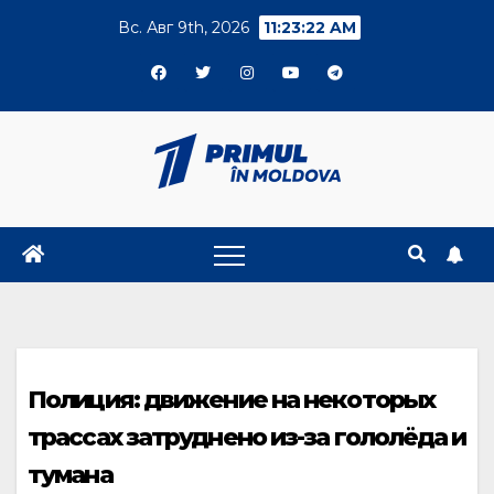
Skip
Вс. Авг 9th, 2026
11:23:23 AM
to
content
Полиция: движение на некоторых
трассах затруднено из-за гололёда и
тумана