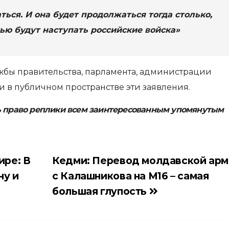
ься. И она будет продолжаться тогда столько,
тью будут наступать российские войска»
жбы правительства, парламента, администрации
 в публичном пространстве эти заявления.
ь право реплики всем заинтересованным упомянутым
ире: В
Кедми: Перевод молдавской ар
ну и
с Калашникова на М16 – самая
большая глупость