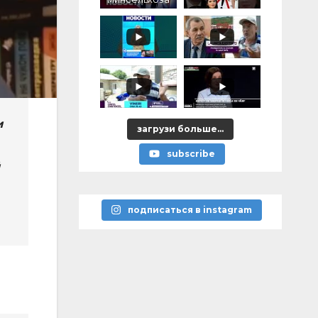
, налог на
моцареллу,
тофан в
роли
управдома
и
загрузи больше...
subscribe
подписаться в instagram
я