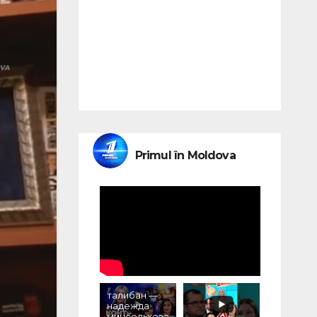
Primul în Moldova
талибан —
надежда
минсельхоза