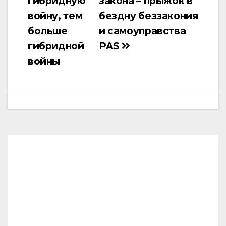
гибридную
закона – прыжок в
войну, тем
бездну беззакония
больше
и самоуправства
гибридной
PAS
войны