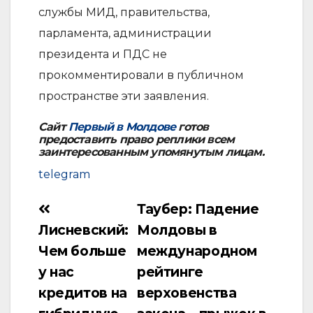
службы МИД, правительства,
парламента, администрации
президента и ПДС не
прокомментировали в публичном
пространстве эти заявления.
Сайт
Первый в Молдове
готов
предоставить право реплики всем
заинтересованным упомянутым лицам.
telegram
Таубер: Падение
Навигация
Лисневский:
Молдовы в
по
Чем больше
международном
записям
у нас
рейтинге
кредитов на
верховенства