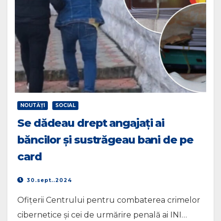
NOUTĂŢI
SOCIAL
Se dădeau drept angajaţi ai
băncilor şi sustrăgeau bani de pe
card
30.sept..2024
Ofițerii Centrului pentru combaterea crimelor
cibernetice și cei de urmărire penală ai INI…