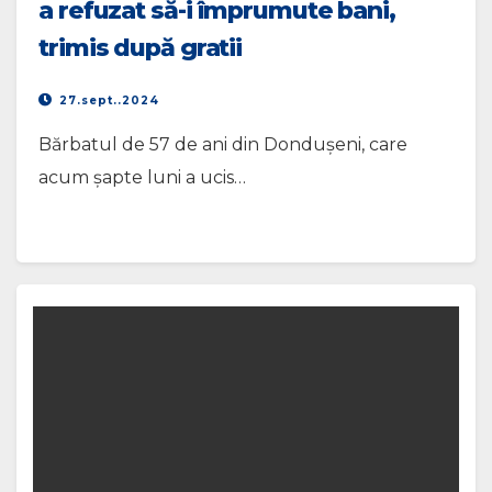
a refuzat să-i împrumute bani,
trimis după gratii
27.sept..2024
Bărbatul de 57 de ani din Dondușeni, care
acum șapte luni a ucis…