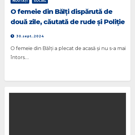
NOUTĂŢI
SOCIAL
O femeie din Bălți dispărută de
două zile, căutată de rude și Poliție
30.sept..2024
O femeie din Bălți a plecat de acasă și nu s-a mai
întors.…