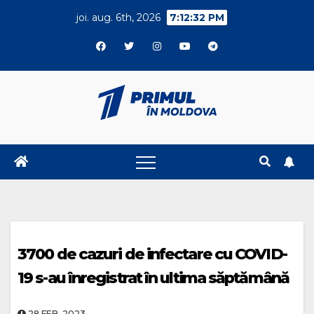
Skip
joi. aug. 6th, 2026
7:12:32 PM
to
content
3700 de cazuri de infectare cu COVID-
19 s-au înregistrat în ultima săptămână
28.FEB..2023