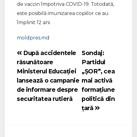
de vaccin împotriva COVID-19. Totodată,
este posibilă imunizarea copiilor ce au
împlinit 12 ani.
moldpres.md
După accidentele
Sondaj:
Navigare
răsunătoare
Partidul
în
Ministerul Educației
„ȘOR”, cea
articole
lansează o campanie
mai activă
de informare despre
formațiune
securitatea rutieră
politică din
țară