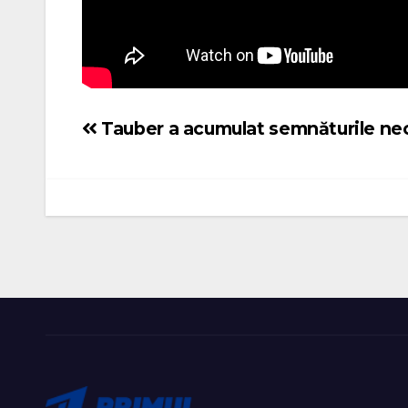
Tauber a acumulat semnăturile ne
Navigare
în
articole