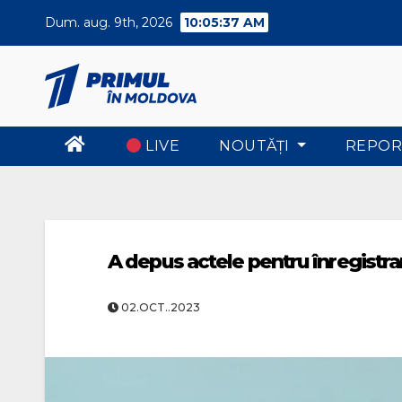
Skip
Dum. aug. 9th, 2026
10:05:37 AM
to
content
LIVE
NOUTĂŢI
REPOR
A depus actele pentru înregistra
02.OCT..2023