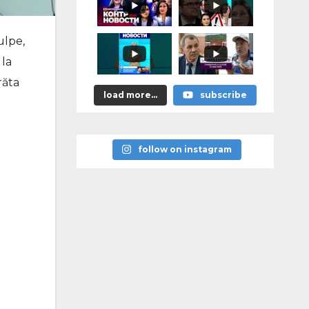
astea bune”
ulpe,
 la
răta
load more...
subscribe
follow on instagram