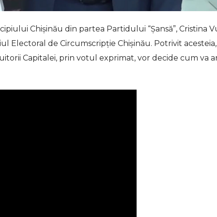
piului Chișinău din partea Partidului “Șansă”, Cristina V
iul Electoral de Circumscripție Chișinău. Potrivit acesteia,
uitorii Capitalei, prin votul exprimat, vor decide cum va a