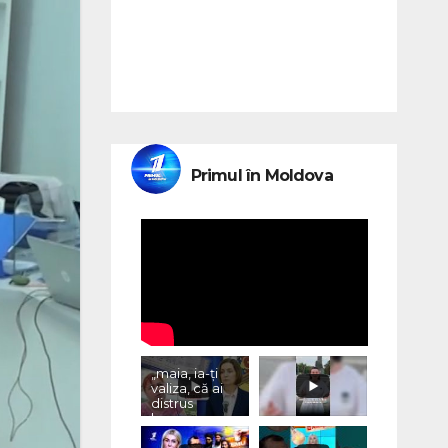
Primul în Moldova
„maia, ia-ți
valiza, că ai
distrus
lumea, cu
«vremurile