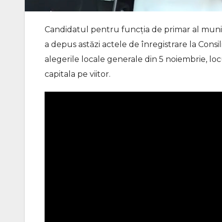
Candidatul pentru funcția de primar al munici
a depus astăzi actele de înregistrare la Consil
alegerile locale generale din 5 noiembrie, loc
capitala pe viitor.