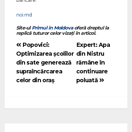
bancare.
noi.md
Site-ul
Primul in Moldova
oferă dreptul la
replică tuturor celor vizați în articol.
Popovici:
Expert: Apa
Navigare
Optimizarea școlilor
din Nistru
în
din sate generează
rămâne în
articole
supraîncărcarea
continuare
celor din oraș
poluată