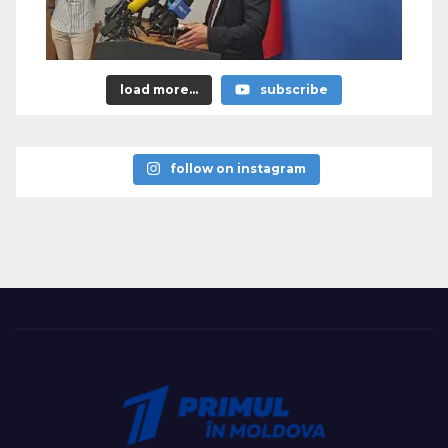
load more...
subscribe
follow on instagram