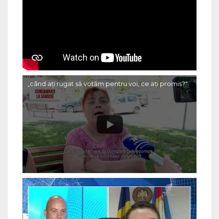
„când ați rugat să votăm pentru voi, ce ați promis?"