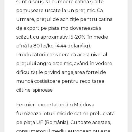
sunt dispuși să cumpere cătină și alte
pomușoare uscate la un preț mic. Ca
urmare, prețul de achiziție pentru cătina
de export pe piața moldovenească a
scăzut cu aproximativ 15-20%, în medie
pînă la 80 lei/kg (4,44 dolari/kg).
Producătorii consideră că acest nivel al
prețului angro este mic, având în vedere
dificultățile privind angajarea forței de
muncă costisitoare pentru recoltarea
cătinei spinoase.
Fermierii exportatori din Moldova
furnizează loturi mici de cătină prelucrată
pe piața UE (România). Cu toate acestea,
consumatorul mediu european nu este