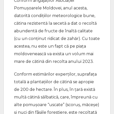
Conform angajaților Asociației
Pomușoarele Moldovei, anul acesta,
datorită condițiilor meteorologice bune,
cătina rezistentă la secetă a dat o recoltă
abundentă de fructe de înaltă calitate
(cu un conținut ridicat de zahăr). Cu toate
acestea, nu este un fapt că pe piața
moldovenească va exista un volum mai
mare de cătină din recolta anului 2023.
Conform estimărilor experților, suprafața
totală a plantațiilor de cătină se apropie
de 200 de hectare. În plus, în țară există
multă cătină sălbatică, care, împreună cu
alte pomușoare “uscate” (scoruș, măceșe)
și nuci din fâșiile forestiere, este recoltată