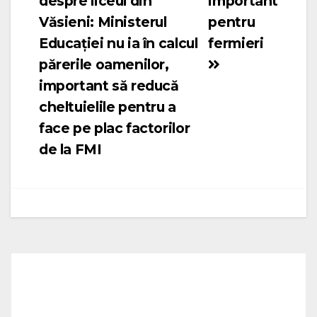
despre liceul din
important
în
Văsieni: Ministerul
pentru
articole
Educației nu ia în calcul
fermieri
părerile oamenilor,
important să reducă
cheltuielile pentru a
face pe plac factorilor
de la FMI