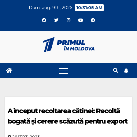
Skip
Dum. aug. 9th, 2026
10:31:06 AM
to
content
A început recoltarea cătinei: Recoltă
bogată și cerere scăzută pentru export
26.SEPT..2023