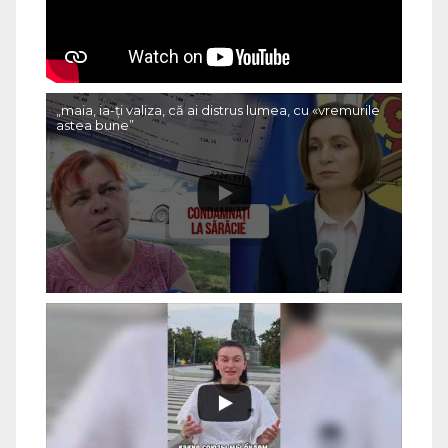
„maia, ia-ți valiza, că ai distrus lumea, cu «vremurile
astea bune”