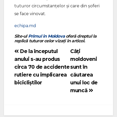
tuturor circumstanțelor și care din șoferi
se face vinovat.
echipa.md
Site-ul
Primul in Moldova
oferă dreptul la
replică tuturor celor vizați în articol.
De la începutul
Câți
Navigare
anului s-au produs
moldoveni
în
circa 70 de accidente
sunt în
articole
rutiere cu implicarea
căutarea
bicicliștilor
unui loc de
muncă