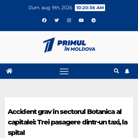
Skip
Dum. aug. 9th, 2026
10:20:36 AM
to
content
Accident grav în sectorul Botanica al
capitalei: Trei pasagere dintr-un taxi, la
spital