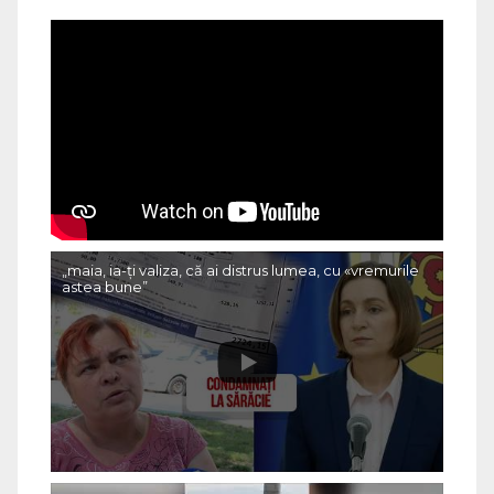
„maia, ia-ți valiza, că ai distrus lumea, cu «vremurile
astea bune”