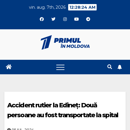
Skip
vin. aug. 7th, 2026
12:28:24 AM
to
content
Accident rutier la Edineț: Două
persoane au fost transportate la spital
05.IUL..2024