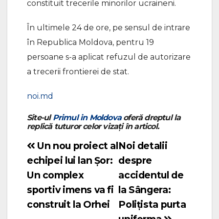
constituit trecerile minorilor ucraineni.
În ultimele 24 de ore, pe sensul de intrare
în Republica Moldova, pentru 19
persoane s-a aplicat refuzul de autorizare
a trecerii frontierei de stat.
noi.md
Site-ul
Primul in Moldova
oferă dreptul la
replică tuturor celor vizați în articol.
Un nou proiect al
Noi detalii
Navigare
echipei lui lan Șor:
despre
în
Un complex
accidentul de
articole
sportiv imens va fi
la Sângera:
construit la Orhei
Polițista purta
uniforma