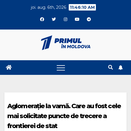
Skip
joi. aug. 6th, 2026
11:46:10 AM
to
content
Aglomerație la vamă. Care au fost cele
mai solicitate puncte de trecere a
frontierei de stat