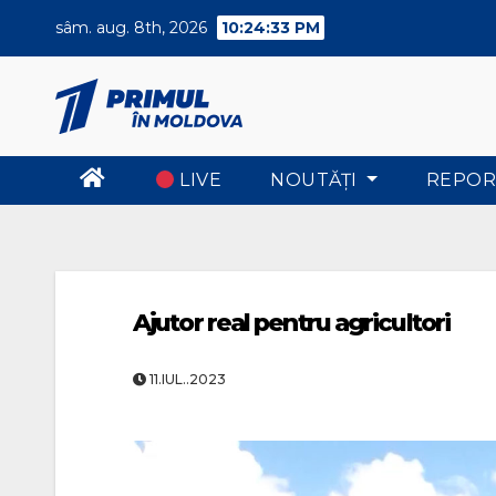
Skip
sâm. aug. 8th, 2026
10:24:34 PM
to
content
LIVE
NOUTĂŢI
REPOR
Ajutor real pentru agricultori
11.IUL..2023