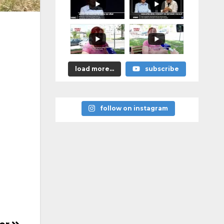
load more...
subscribe
follow on instagram