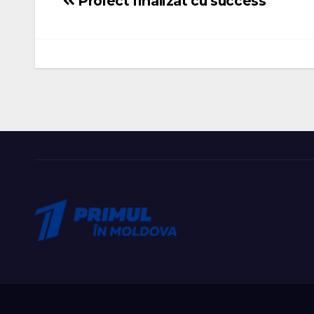
Proiect finalizat cu success
Navigare
în
articole