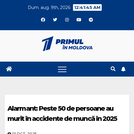
Skip
Dum. aug. 9th, 2026
12:41:46 AM
to
content
Alarmant: Peste 50 de persoane au
murit în accidente de muncă în 2025
01.OCT..2025