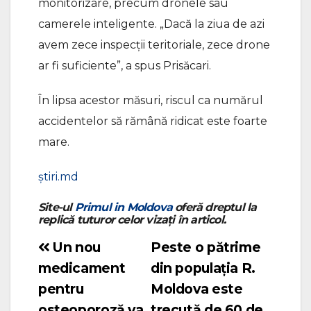
monitorizare, precum dronele sau
camerele inteligente. „Dacă la ziua de azi
avem zece inspecții teritoriale, zece drone
ar fi suficiente”, a spus Prisăcari.
În lipsa acestor măsuri, riscul ca numărul
accidentelor să rămână ridicat este foarte
mare.
știri.md
Site-ul
Primul in Moldova
oferă dreptul la
replică tuturor celor vizați în articol.
Un nou
Peste o pătrime
Navigare
medicament
din populația R.
în
pentru
Moldova este
articole
osteoporoză va
trecută de 60 de