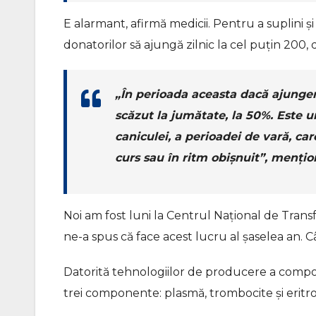
E alarmant, afirmă medicii. Pentru a suplini 
donatorilor să ajungă zilnic la cel puțin 200,
„În perioada aceasta dacă ajungem 
scăzut la jumătate, la 50%. Este u
caniculei, a perioadei de vară, ca
curs sau în ritm obișnuit”,
mențion
Noi am fost luni la Centrul Național de Trans
ne-a spus că face acest lucru al șaselea an. C
Datorită tehnologiilor de producere a compo
trei componente: plasmă, trombocite și eritro