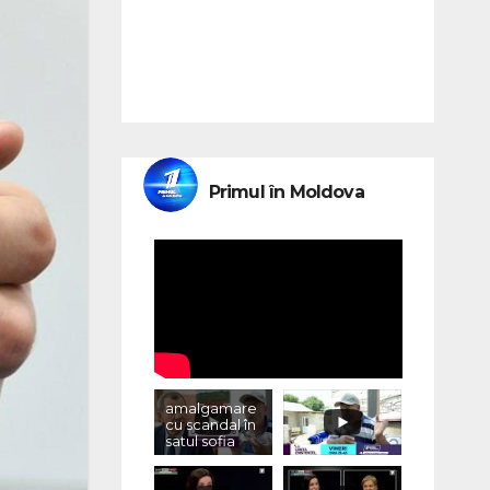
Primul în Moldova
amalgamare
cu scandal în
satul sofia