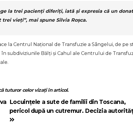
 la trei pacienți diferiți, iată și expresia că un dona
trei vieți”
, mai spune Silvia Roșca.
ce la Centrul Național de Transfuzie a Sângelui, de pe s
 în subdiviziunile Bălți și Cahul ale Centrului de Transfuz
ale.
ă tuturor celor vizați în articol.
 va
Locuințele a sute de familii din Toscana,
pericol după un cutremur. Decizia autorităț