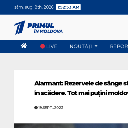
Skip
sâm. aug. 8th, 2026
1:52:54 AM
to
content
LIVE
NOUTĂŢI
REPOR
Alarmant: Rezervele de sânge st
în scădere. Tot mai puțini mold
19.SEPT..2023