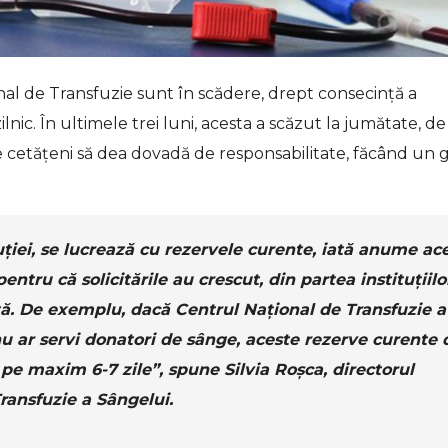
al de Transfuzie sunt în scădere, drept consecință a
nic. În ultimele trei luni, acesta a scăzut la jumătate, de
pe cetățeni să dea dovadă de responsabilitate, făcând un 
uției, se lucrează cu rezervele curente, iată anume ac
pentru că solicitările au crescut, din partea instituțiilo
ită. De exemplu, dacă Centrul Național de Transfuzie a
 nu ar servi donatori de sânge, aceste rezerve curente 
 pe maxim 6-7 zile”,
spune Silvia Roșca, directorul
ransfuzie a Sângelui.