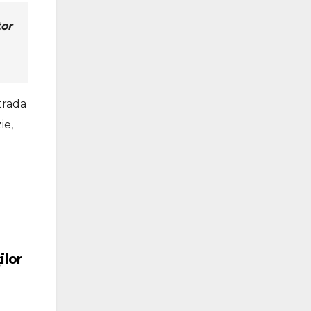
tor
trada
ie,
ilor