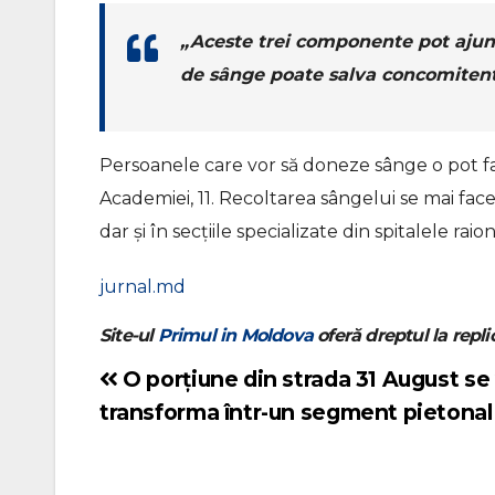
„Aceste trei componente pot ajunge
de sânge poate salva concomitent 
Persoanele care vor să doneze sânge o pot fa
Academiei, 11. Recoltarea sângelui se mai face
dar și în secțiile specializate din spitalele raion
jurnal.md
Site-ul
Primul in Moldova
oferă dreptul la replic
O porțiune din strada 31 August se
Navigare
transforma într-un segment pietonal
în
articole