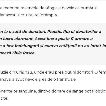
și a menține rezervele de sânge, e nevoie ca numărul
 dar acest lucru nu se întâmplă.
la o sută de donatori. Practic, fluxul donatorilor a
n lucru alarmant. Acest lucru poate fi urmare a
re a fost îndelungată și cumva cetățenii nu au intrat în
ează Sivia Roșca.
fuzie din Chișinău, unde erau prea puțini donatori. O fe
ândva, a avut nevoie și ea de o transfuzie.
nentelor sanguine, dintr-o donare de sânge pot fi obți
cite.