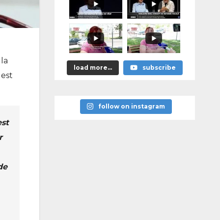
 la
load more...
subscribe
gest
follow on instagram
est
r
de