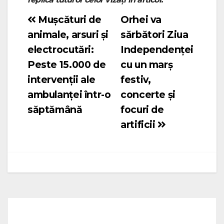
Mușcături de
Orhei va
Navigare
animale, arsuri și
sărbători Ziua
în
electrocutări:
Independenței
articole
Peste 15.000 de
cu un marș
intervenții ale
festiv,
ambulanței într-o
concerte și
săptămână
focuri de
artificii