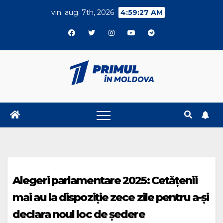
Skip
vin. aug. 7th, 2026
4:59:27 AM
to
content
Alegeri parlamentare 2025: Cetățenii
mai au la dispoziție zece zile pentru a-și
declara noul loc de ședere