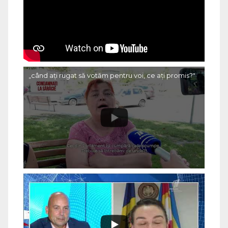
„când ați rugat să votăm pentru voi, ce ați promis?"