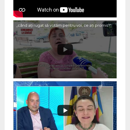
„când ați rugat să votăm pentru voi, ce ați promis?"