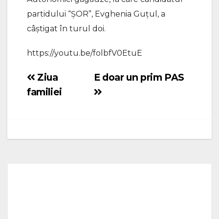
partidului “ȘOR”, Evghenia Guțul, a
câștigat în turul doi.
https://youtu.be/folbfV0EtuE
Ziua
E doar un prim PAS
Navigare
familiei
în
articole