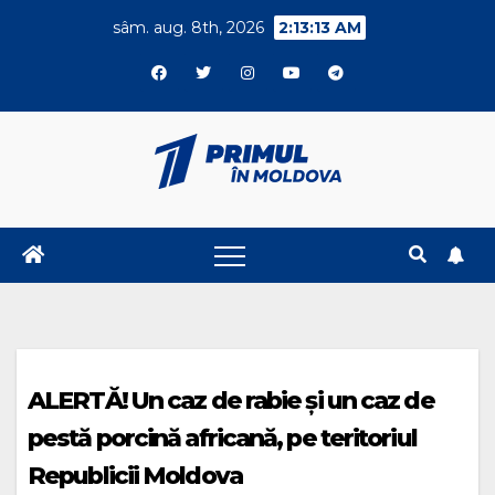
Skip
sâm. aug. 8th, 2026
2:13:14 AM
to
content
ALERTĂ! Un caz de rabie și un caz de
pestă porcină africană, pe teritoriul
Republicii Moldova