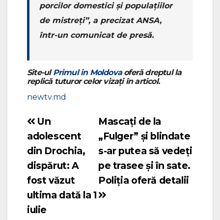
porcilor domestici și populațiilor
de mistreți”, a precizat ANSA,
într-un comunicat de presă.
Site-ul
Primul in Moldova
oferă dreptul la
replică tuturor celor vizați în articol.
newtv.md
Un
Mascați de la
Navigare
adolescent
„Fulger” și blindate
în
din Drochia,
s-ar putea să vedeți
articole
dispărut: A
pe trasee și în sate.
fost văzut
Poliția oferă detalii
ultima dată la 1
iulie