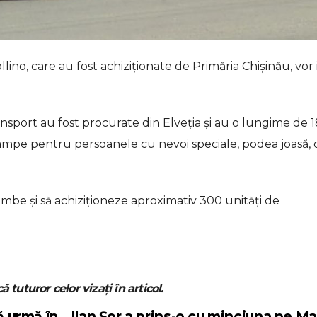
ollino, care au fost achiziționate de Primăria Chișinău, vor 
ansport au fost procurate din Elveția și au o lungime de 1
ampe pentru persoanele cu nevoi speciale, podea joasă, d
chimbe și să achiziționeze aproximativ 300 unități de
ă tuturor celor vizați în articol.
ă urmă în
Ilan Șor a prins-o cu minciuna pe Ma