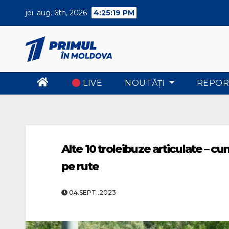
Skip
joi. aug. 6th, 2026
4:25:20 PM
to
content
LIVE
NOUTĂŢI
REPOR
Alte 10 troleibuze articulate – c
pe rute
04.SEPT..2023