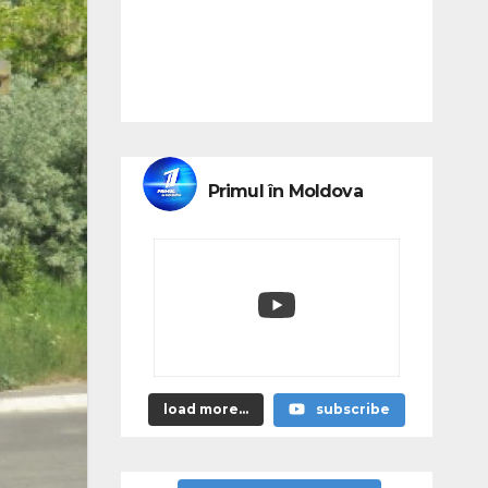
Primul în Moldova
load more...
subscribe