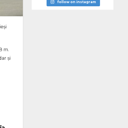
follow on instagram
ieși
8 m.
ar și
ia