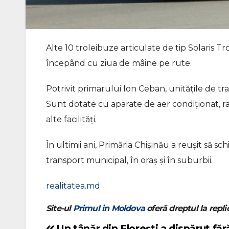
Alte 10 troleibuze articulate de tip
Solaris Tr
începând cu ziua de mâine pe rute.
Potrivit primarului Ion Ceban, unitățile de tr
Sunt dotate cu aparate de aer condiționat, r
alte facilități.
În ultimii ani, Primăria Chişinău a reușit să s
transport municipal, în oraș și în suburbii.
realitatea.md
Site-ul
Primul in Moldova
oferă dreptul la replic
Un tânăr din Florești a dispărut făr