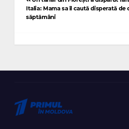
Navigare
Italia: Mama sa îl caută disperată de
în
săptămâni
articole