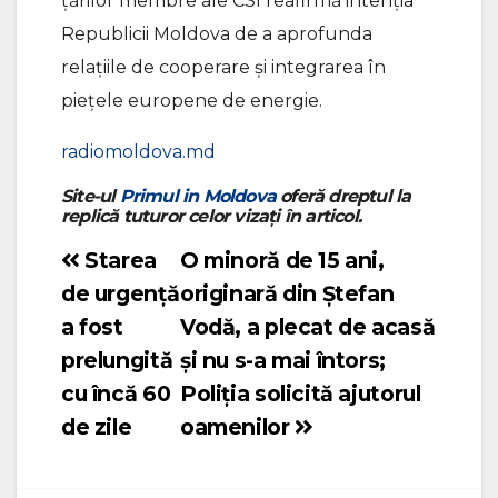
țărilor membre ale CSI reafirmă intenția
Republicii Moldova de a aprofunda
relațiile de cooperare și integrarea în
piețele europene de energie.
radiomoldova.md
Site-ul
Primul in Moldova
oferă dreptul la
replică tuturor celor vizați în articol.
Starea
O minoră de 15 ani,
Navigare
de urgență
originară din Ștefan
în
a fost
Vodă, a plecat de acasă
articole
prelungită
și nu s-a mai întors;
cu încă 60
Poliția solicită ajutorul
de zile
oamenilor