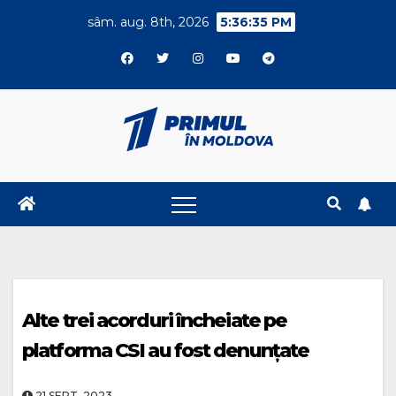
Skip
sâm. aug. 8th, 2026
5:36:36 PM
to
content
Alte trei acorduri încheiate pe
platforma CSI au fost denunțate
21.SEPT..2023