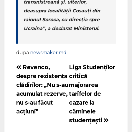
transnistreană și, ulterior,
deasupra localității Cosauți din
raionul Soroca, cu direcția spre
Ucraina”, a declarat Ministerul.
după
newsmaker.md
Revenco,
Liga Studenților
Navigare
despre rezistența
critică
în
clădirilor: „Nu s-au
majorarea
articole
acumulat rezerve,
tarifelor de
nu s-au făcut
cazare la
acțiuni”
căminele
studențești