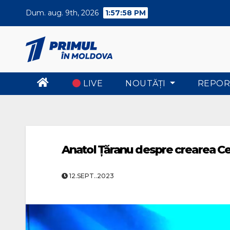
Skip
Dum. aug. 9th, 2026
1:57:59 PM
to
content
LIVE
NOUTĂŢI
REPOR
Anatol Țăranu despre crearea C
12.SEPT..2023