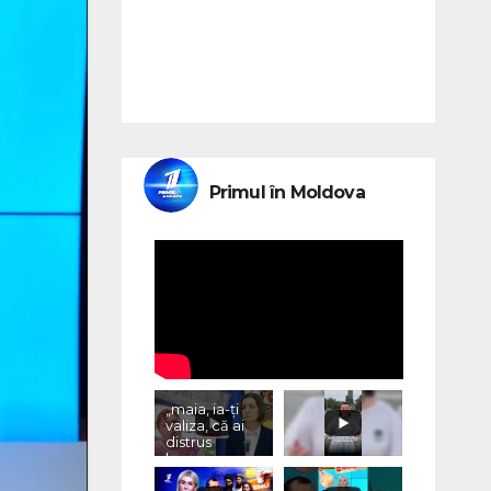
Primul în Moldova
„maia, ia-ți
valiza, că ai
distrus
lumea, cu
«vremurile