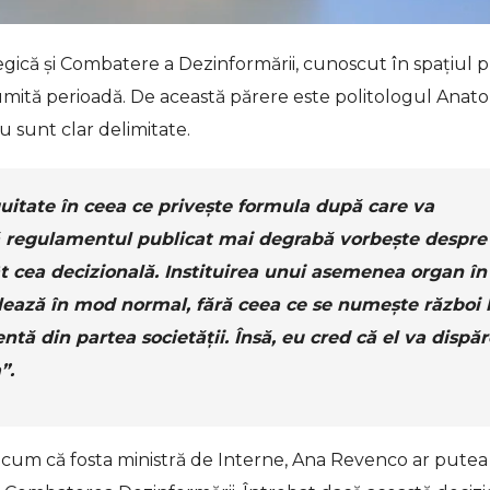
ică și Combatere a Dezinformării, cunoscut în spațiul p
umită perioadă. De această părere este politologul Anato
u sunt clar delimitate.
itate în ceea ce privește formula după care va
că regulamentul publicat mai degrabă vorbește despre
 cea decizională. Instituirea unui asemenea organ în
rulează în mod normal, fără ceea ce se numește război 
entă din partea societății. Însă, eu cred că el va dispă
”.
ecum că fosta ministră de Interne, Ana Revenco ar putea 