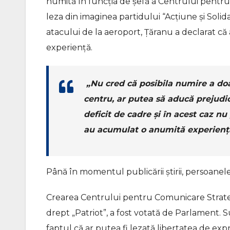
numită în funcția de șefă a Centrului pentru
leza din imaginea partidului “Acțiune și Solid
atacului de la aeroport, Țăranu a declarat c
experiență.
„Nu cred că posibila numire a doa
centru, ar putea să aducă prejudic
deficit de cadre și în acest caz nu
au acumulat o anumită experienț
Până în momentul publicării știrii, persoanele 
Crearea Centrului pentru Comunicare Strateg
drept „Patriot”, a fost votată de Parlament. S
faptul că ar putea fi lezată libertatea de exp