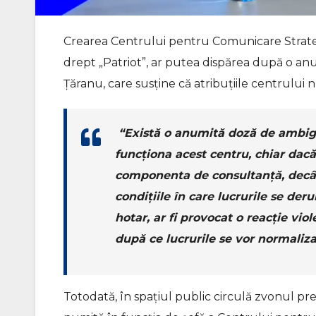
Crearea Centrului pentru Comunicare Strateg
drept „Patriot”, ar putea dispărea după o an
Țăranu, care susține că atribuțiile centrului n
“Există o anumită doză de ambigu
funcționa acest centru, chiar da
componenta de consultanță, decât
condițiile în care lucrurile se de
hotar, ar fi provocat o reacție viol
după ce lucrurile se vor normaliza
Totodată, în spațiul public circulă zvonul pr