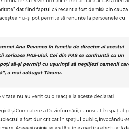
 Combaterea Dezinformării. Întrebat dacă această decizi
aritate” dat fiind faptul că recent a fost demisă din cauza
ă aceștea nu–și pot permite să renunțe la persoanele cu
mnei Ana Revenco în funcția de director al acestui
ii serioase PAS-ului. Cei din PAS se confruntă cu un
 poți să-și permiți cu ușurință să neglijezi oamenii car
ă”, a mai adăugat Țăranu.
vizate nu au venit cu o reacție la aceste declarații.
ică și Combatere a Dezinformării, cunoscut în spațiul p
ubiectul a fost dur criticat în spațiul public, invocându-s
rimare. Aceeași opinia se arată și în expertiza efectuată d