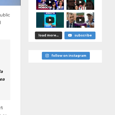
astea bune”
ublic
l
load more...
subscribe
follow on instagram
la
rea
fi