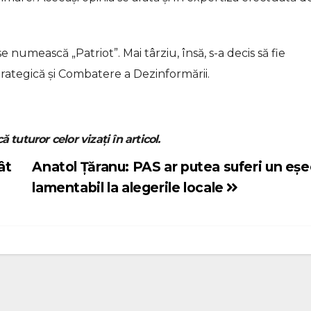
se numească „Patriot”. Mai târziu, însă, s-a decis să fie
ategică și Combatere a Dezinformării.
ă tuturor celor vizați în articol.
ât
Anatol Țăranu: PAS ar putea suferi un eșe
lamentabil la alegerile locale