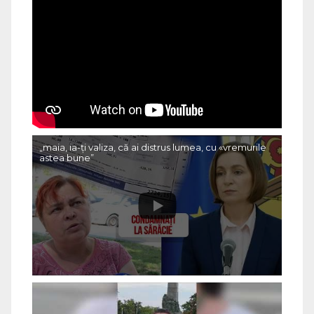
„maia, ia-ți valiza, că ai distrus lumea, cu «vremurile
astea bune”