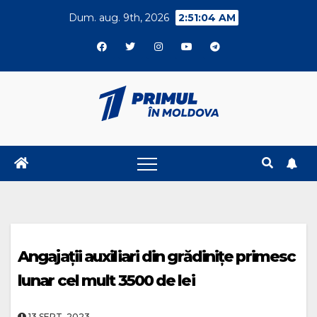
Skip
Dum. aug. 9th, 2026
2:51:05 AM
to
content
Angajații auxiliari din grădinițe primesc
lunar cel mult 3500 de lei
13.SEPT..2023