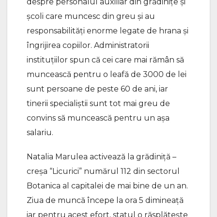
despre personalul auxiliar din grădinițe și
școli care muncesc din greu și au
responsabilități enorme legate de hrana și
îngrijirea copiilor. Administratorii
instituțiilor spun că cei care mai rămân să
muncească pentru o leafă de 3000 de lei
sunt persoane de peste 60 de ani, iar
tinerii specialiștii sunt tot mai greu de
convins să muncească pentru un așa
salariu.
Natalia Marulea activează la grădiniță –
creșa “Licurici” numărul 112 din sectorul
Botanica al capitalei de mai bine de un an.
Ziua de muncă începe la ora 5 dimineață
iar pentru acest efort, statul o răsplătește