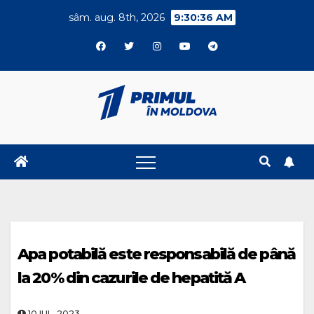
Skip
sâm. aug. 8th, 2026
9:30:36 AM
to
content
Apa potabilă este responsabilă de până
la 20% din cazurile de hepatită A
10.IUL..2023