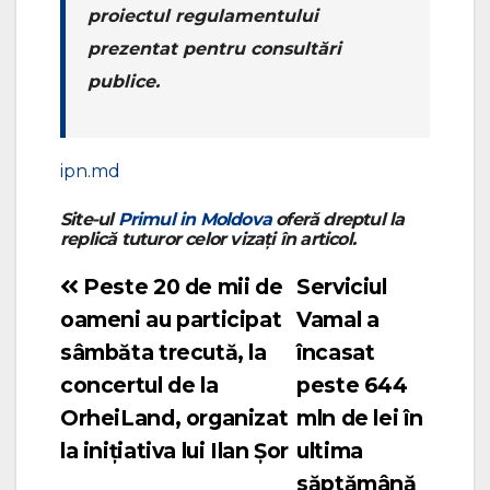
proiectul regulamentului
prezentat pentru consultări
publice.
ipn.md
Site-ul
Primul in Moldova
oferă dreptul la
replică tuturor celor vizați în articol.
Peste 20 de mii de
Serviciul
Navigare
oameni au participat
Vamal a
în
sâmbăta trecută, la
încasat
articole
concertul de la
peste 644
OrheiLand, organizat
mln de lei în
la inițiativa lui Ilan Șor
ultima
săptămână