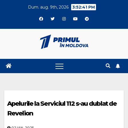
Skip
Dum. aug. 9th, 2026
3:52:42 PM
to
content
Apelurile la Serviciul 112 s-au dublat de
Revelion
02.IAN..2025