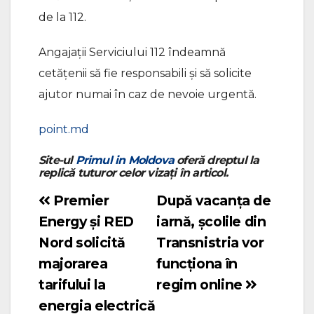
de la 112.
Angajații Serviciului 112 îndeamnă
cetățenii să fie responsabili și să solicite
ajutor numai în caz de nevoie urgentă.
point.md
Site-ul
Primul in Moldova
oferă dreptul la
replică tuturor celor vizați în articol.
Premier
După vacanța de
Navigare
Energy și RED
iarnă, școlile din
în
Nord solicită
Transnistria vor
articole
majorarea
funcționa în
tarifului la
regim online
energia electrică