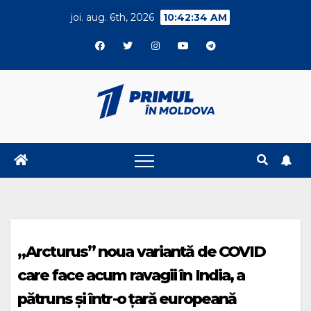
Skip
joi. aug. 6th, 2026
10:42:35 AM
to
content
„Arcturus” noua variantă de COVID
care face acum ravagii în India, a
pătruns și într-o țară europeană