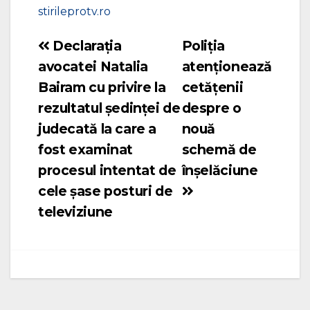
stirileprotv.ro
Declarația
Poliția
Navigare
avocatei Natalia
atenționează
în
Bairam cu privire la
cetățenii
articole
rezultatul ședinței de
despre o
judecată la care a
nouă
fost examinat
schemă de
procesul intentat de
înșelăciune
cele șase posturi de
televiziune