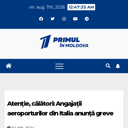
Skip
vin. aug. 7th, 2026
12:47:33 AM
to
content
Atenție, călători: Angajații
aeroporturilor din Italia anunță greve
04.IAN..2024