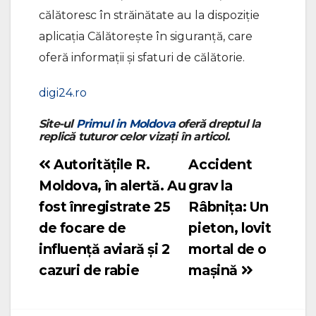
călătoresc în străinătate au la dispoziţie
aplicaţia Călătoreşte în siguranţă, care
oferă informaţii şi sfaturi de călătorie.
digi24.ro
Site-ul
Primul in Moldova
oferă dreptul la
replică tuturor celor vizați în articol.
Autoritățile R.
Accident
Navigare
Moldova, în alertă. Au
grav la
în
fost înregistrate 25
Râbnița: Un
articole
de focare de
pieton, lovit
influență aviară și 2
mortal de o
cazuri de rabie
mașină