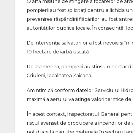
O altă misiune de stingere a focarelor de arder
pompierii au fost solicitați pentru a lichida 
prevenirea răspândirii flăcărilor, au fost ant
autorităților publice locale. În consecință, fo
De intervenția salvatorilor a fost nevoie și î
10 hectare de iarbă uscată.
De asemenea, pompierii au stins un hectar de 
Criuleni, localitatea Zăicana.
Amintim că conform datelor Serviciului Hidr
maximă a aerului va atinge valori termice de +3
În acest context, Inspectoratul General pent
riscul avansat de producere a incendiilor de v
pot duce la pagube materiale în sectorul agric