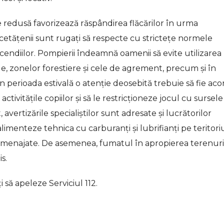
e redusă favorizează răspândirea flăcărilor în urma
, cetățenii sunt rugați să respecte cu strictețe normele
incendiilor. Pompierii îndeamnă oamenii să evite utilizarea
le, zonelor forestiere și cele de agrement, precum și în
în perioada estivală o atenție deosebită trebuie să fie ac
ctivitățile copiilor și să le restricționeze jocul cu sursel
 avertizările specialiștilor sunt adresate și lucrătorilor
alimenteze tehnica cu carburanți și lubrifianți pe teritori
al amenajate. De asemenea, fumatul în apropierea terenuri
is.
 să apeleze Serviciul 112.