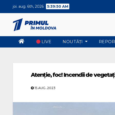
Skip
joi. aug. 6th, 2026
5:39:50 AM
to
content
LIVE
NOUTĂŢI
REPOR
Atenţie, foc! Incendii de vegeta
15.AUG..2023