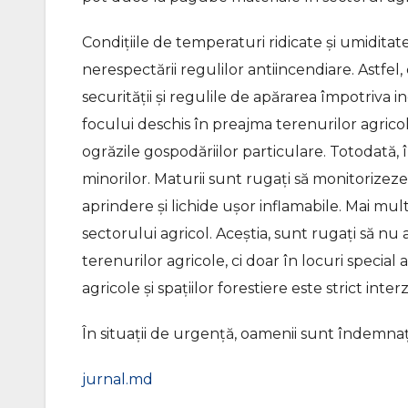
Condițiile de temperaturi ridicate și umiditat
nerespectării regulilor antiincendiare. Astfel
securității și regulile de apărarea împotriva 
focului deschis în preajma terenurilor agrico
ogrăzile gospodăriilor particulare. Totodată, 
minorilor. Maturii sunt rugați să monitorizeze a
aprindere și lichide ușor inflamabile. Mai mult,
sectorului agricol. Aceștia, sunt rugați să nu 
terenurilor agricole, ci doar în locuri speci
agricole și spațiilor forestiere este strict interz
În situații de urgență, oamenii sunt îndemnați
jurnal.md