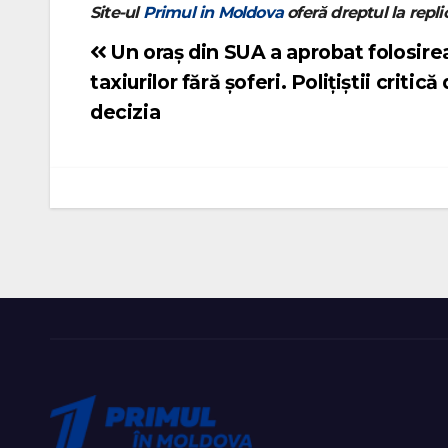
Site-ul
Primul in Moldova
oferă dreptul la replic
Un oraș din SUA a aprobat folosire
Navigare
taxiurilor fără șoferi. Polițiștii critică
în
decizia
articole