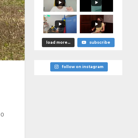
м эти
решения,
придётся
отвечать за
них
персональн
о»
load more...
subscribe
follow on instagram
10