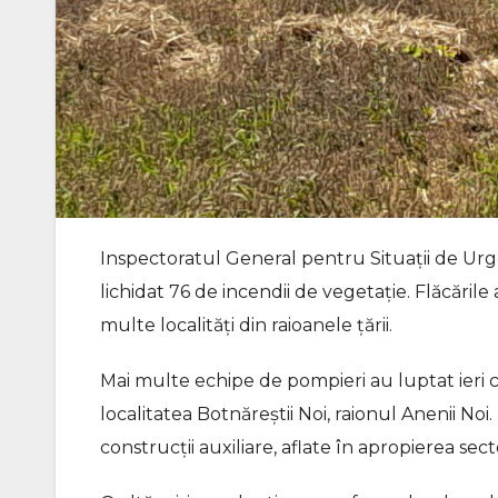
Inspectoratul General pentru Situații de Urg
lichidat 76 de incendii de vegetație. Flăcăril
multe localități din raioanele țării.
Mai multe echipe de pompieri au luptat ieri c
localitatea Botnăreştii Noi, raionul Anenii Noi. 
construcții auxiliare, aflate în apropierea sect