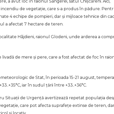
e, a avut loc în raionul Sângerei, satul Chișcăreni. Aici,
un incendiu de vegetație, care s-a produs în pădure. Pent
renate 4 echipe de pompieri, dar și mijloace tehnice din ca
cul a afectat 7 hectare de teren.
n localitate Hâjdieni, raionul Glodeni, unde arderea a com
livadă de mere și pere, care a fost afectat de foc în raio
ometeorologic de Stat, în perioada 15-21 august, temper
3..+35°C, iar în sudul țării între +33..+36°C.
ru Situații de Urgență avertizează repetat populația de
egetație, care pot afecta suprafețe extinse de teren, dar
ol și locativ.