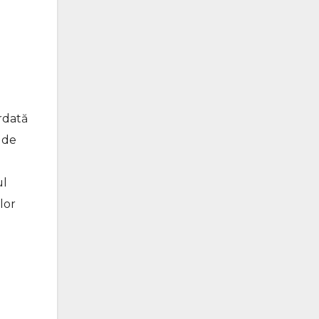
ordată
e de
ul
lor