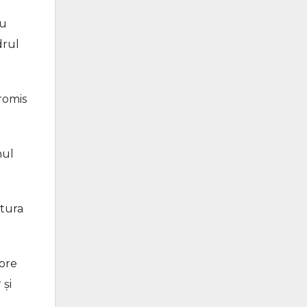
ru
drul
promis
nul
atura
spre
 și