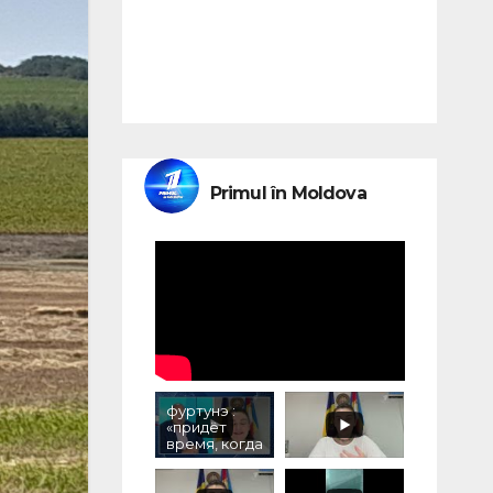
Primul în Moldova
фуртунэ :
«придёт
время, когда
людям,
принимавши