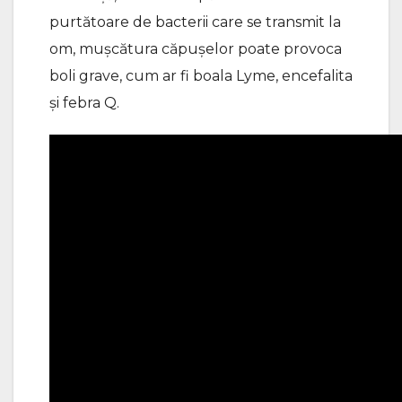
purtătoare de bacterii care se transmit la
om, mușcătura căpușelor poate provoca
boli grave, cum ar fi boala Lyme, encefalita
și febra Q.