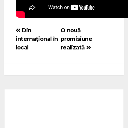
Din
O nouă
Navigare
internațional în
promisiune
în
local
realizată
articole