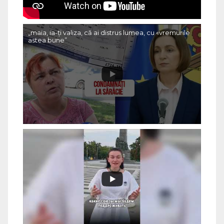
„maia, ia-ți valiza, că ai distrus lumea, cu «vremurile
astea bune”