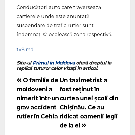
Conducătorii auto care traversează
cartierele unde este anunțată
suspendare de trafic rutier sunt
îndemnaţi să ocolească zona respectivă.
tv8.md
Site-ul
Primul in Moldova
oferă dreptul la
replică tuturor celor vizați în articol.
O familie de
Un taximetrist a
Navigare
moldoveni a
fost reținut în
în
nimerit într-un
curtea unei școli din
articole
grav accident
Chișinău. Ce au
rutier în Cehia
ridicat oamenii legii
de la el