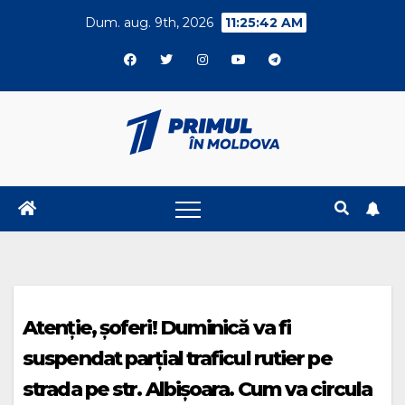
Skip
Dum. aug. 9th, 2026
11:25:42 AM
to
content
Atenție, șoferi! Duminică va fi
suspendat parțial traficul rutier pe
strada pe str. Albișoara. Cum va circula