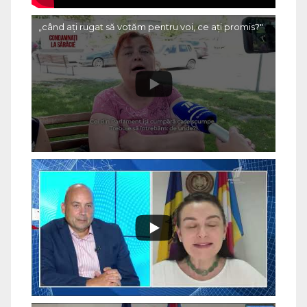
„când ați rugat să votăm pentru voi, ce ați promis?"