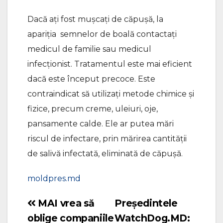
Dacă ați fost mușcați de căpușă, la
apariția semnelor de boală contactați
medicul de familie sau medicul
infecționist. Tratamentul este mai eficient
dacă este început precoce. Este
contraindicat să utilizați metode chimice și
fizice, precum creme, uleiuri, oje,
pansamente calde. Ele ar putea mări
riscul de infectare, prin mărirea cantității
de salivă infectată, eliminată de căpușă.
moldpres.md
MAI vrea să
Președintele
Navigare
oblige companiile
WatchDog.MD: