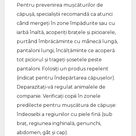
Pentru prevenirea mușcăturilor de
căpușă, specialiștii recomandă ca atunci
când mergeți în zone împădurite sau cu
iarbă înaltă, acoperiți brațele și picioarele,
purtând îmbrăcăminte cu mânecă lungă,
pantaloni lungi, încălțăminte ce acoperă
tot piciorul și trageți șosetele peste
pantaloni. Folosiți un produs repelent
(indicat pentru îndepărtarea căpușelor).
Deparazitați-vă regulat animalele de
companie. Verificați copiii în zonele
predilecte pentru mușcătura de căpușe:
îndeosebi a regiunilor cu piele fină (sub
braț, regiunea inghinală, genunchi,
abdomen, gât și cap).