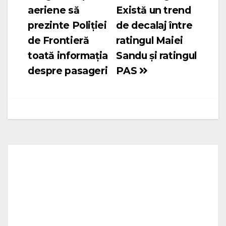
în
aeriene să
Există un trend
articole
prezinte Poliției
de decalaj între
de Frontieră
ratingul Maiei
toată informația
Sandu și ratingul
despre pasageri
PAS