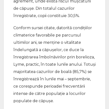
agrement, unde există riscul mușcăturii
de căpușe. Din totalul cazurilor
înregistrate, copii constituie 30,5%.
Conform sursei citate, datorită condițiilor
climaterice favorabile pe parcursul
ultimilor ani, se menține o vitalitate
îndelungată a căpușelor, ce duce la
înregistrarea îmbolnăvirilor prin borelioza,
Lyme, practic, în toate lunile anului. Totuși
majoritatea cazurilor de boală (85,7%) se
înregistrează în lunile mai – septembrie,
ce corespunde perioadei frecventării
intense de către populație a locurilor
populate de căpușe.