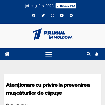
Skip
joi. aug. 6th, 2026
2:10:44 PM
to
content
Atenționare cu privire la prevenirea
mușcăturilor de căpușe
29.IUN..2023