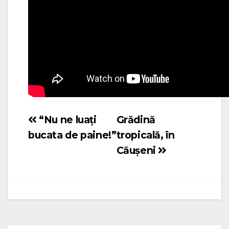
“Nu ne luați
Grădină
Navigare
bucata de paine!”
tropicală, în
în
Căușeni
articole