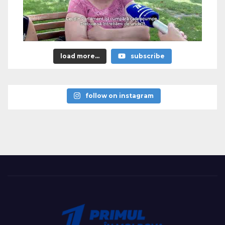
load more...
subscribe
follow on instagram