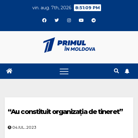
Skip
vin. aug. 7th, 2026
8:51:10 PM
to
content
“Au constituit organizația de tineret”
04.IUL..2023