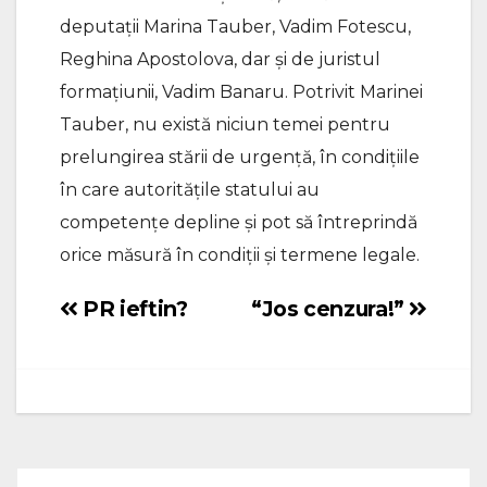
deputații Marina Tauber, Vadim Fotescu,
Reghina Apostolova, dar și de juristul
formațiunii, Vadim Banaru. Potrivit Marinei
Tauber, nu există niciun temei pentru
prelungirea stării de urgență, în condițiile
în care autoritățile statului au
competențe depline și pot să întreprindă
orice măsură în condiții și termene legale.
PR ieftin?
“Jos cenzura!”
Navigare
în
articole