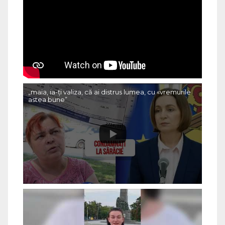
„maia, ia-ți valiza, că ai distrus lumea, cu «vremurile
astea bune”