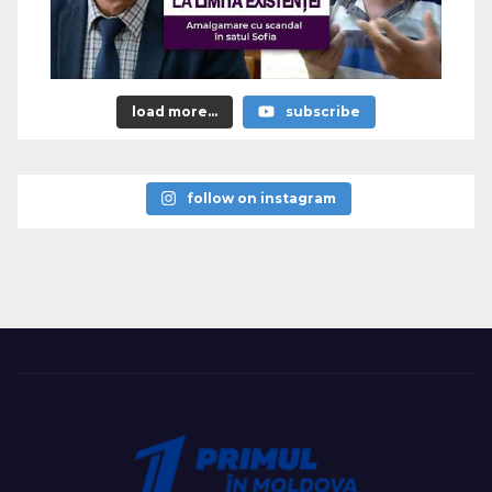
load more...
subscribe
follow on instagram