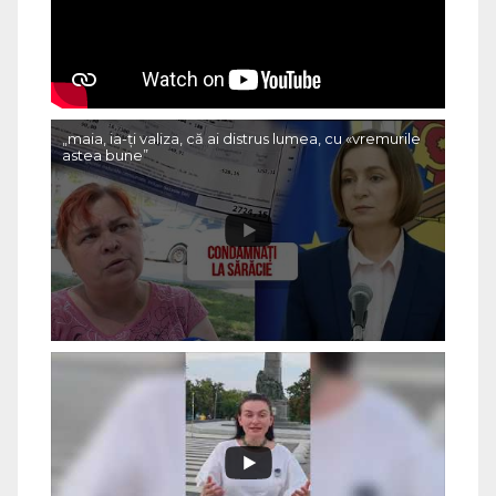
„maia, ia-ți valiza, că ai distrus lumea, cu «vremurile
astea bune”