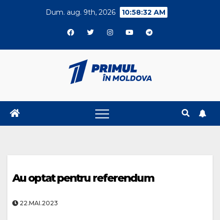
Skip
Dum. aug. 9th, 2026
10:58:33 AM
to
content
Au optat pentru referendum
22.MAI.2023