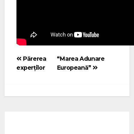
Părerea
“Marea Adunare
Navigare
experților
Europeană”
în
articole