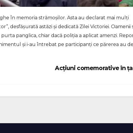
rghe în memoria strămoșilor. Asta au declarat mai mulți
”, desfășurată astăzi și dedicată Zilei Victoriei. Oamenii 
 purta panglica, chiar dacă poliția a aplicat amenzi. Repor
imentul și i-au întrebat pe participanți ce părerea au d
Acțiuni comemorative în ț