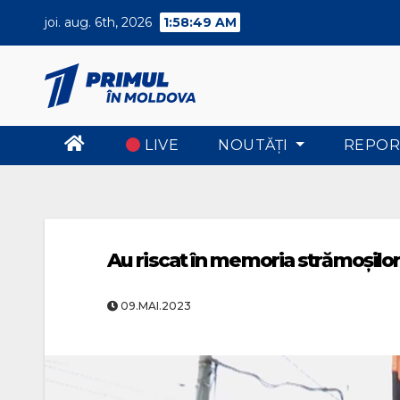
Skip
joi. aug. 6th, 2026
1:58:50 AM
to
content
LIVE
NOUTĂŢI
REPOR
Au riscat în memoria strămoșilo
09.MAI.2023