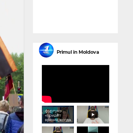
Primul în Moldova
фуртунэ :
«придёт
время, когда
людям,
принимавши