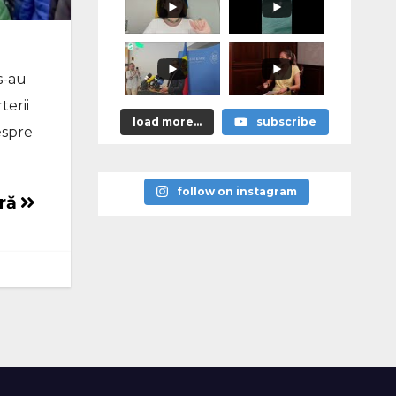
м эти
решения,
придётся
отвечать за
них
персональн
s-au
о»
terii
load more...
subscribe
espre
follow on instagram
ară