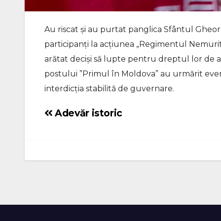
Au riscat și au purtat panglica Sfântul Gheo
participanți la acțiunea „Regimentul Nemuritor
arătat deciși să lupte pentru dreptul lor de a
postului ”Primul în Moldova” au urmărit even
interdicția stabilită de guvernare.
Adevăr istoric
Navigare
în
articole