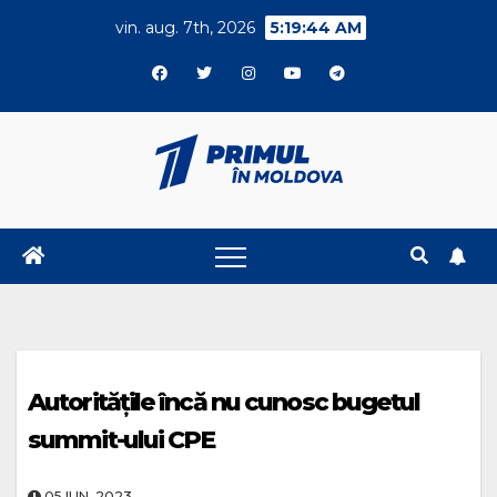
Skip
vin. aug. 7th, 2026
5:19:45 AM
to
content
Autoritățile încă nu cunosc bugetul
summit-ului CPE
05.IUN..2023