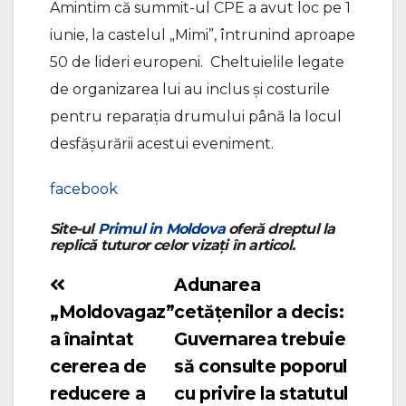
Amintim că summit-ul CPE a avut loc pe 1
iunie, la castelul „Mimi”, întrunind aproape
50 de lideri europeni. Cheltuielile legate
de organizarea lui au inclus și costurile
pentru reparația drumului până la locul
desfășurării acestui eveniment.
facebook
Site-ul
Primul in Moldova
oferă dreptul la
replică tuturor celor vizați în articol.
Adunarea
Navigare
„Moldovagaz”
cetățenilor a decis:
în
a înaintat
Guvernarea trebuie
articole
cererea de
să consulte poporul
reducere a
cu privire la statutul