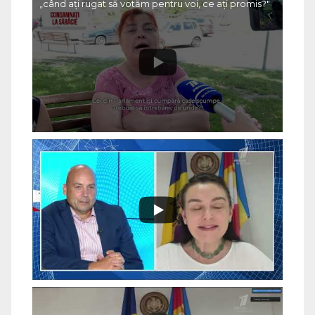
„când ați rugat să votăm pentru voi, ce ați promis?"