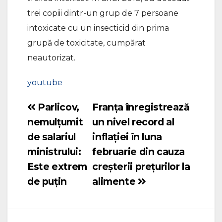
trei copiii dintr-un grup de 7 persoane
intoxicate cu un insecticid din prima
grupă de toxicitate, cumpărat
neautorizat.
youtube
Parlicov,
Franţa înregistrează
Navigare
nemulțumit
un nivel record al
în
de salariul
inflaţiei în luna
articole
ministrului:
februarie din cauza
Este extrem
creşterii preţurilor la
de puțin
alimente