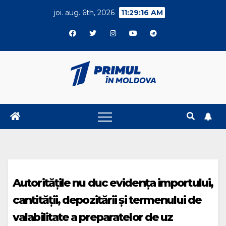
Skip
joi. aug. 6th, 2026
11:29:17 AM
to
content
Autoritățile nu duc evidența importului,
cantității, depozitării și termenului de
valabilitate a preparatelor de uz