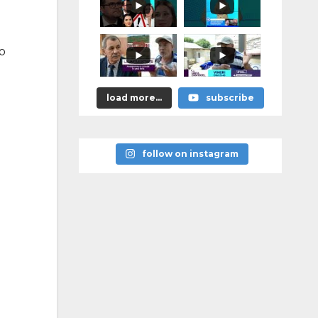
я
памятников
героям
победы над
нацизмом
 o
load more...
subscribe
follow on instagram