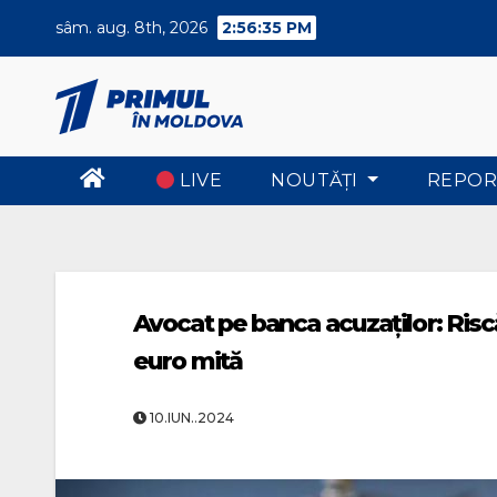
Skip
sâm. aug. 8th, 2026
2:56:35 PM
to
content
LIVE
NOUTĂŢI
REPOR
Avocat pe banca acuzaților: Riscă
euro mită
10.IUN..2024