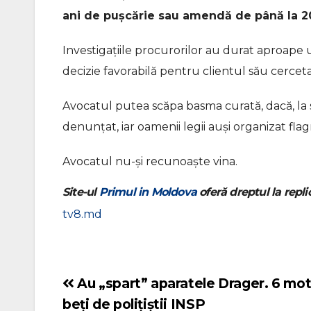
ani de pușcărie sau amendă de până la 20
Investigațiile procurorilor au durat aproape un
decizie favorabilă pentru clientul său cerceta
Avocatul putea scăpa basma curată, dacă, la s
denunțat, iar oamenii legii auși organizat flag
Avocatul nu-și recunoaște vina.
Site-ul
Primul in Moldova
oferă dreptul la replic
tv8.md
Au „spart” aparatele Drager. 6 motoc
Navigare
beți de polițiștii INSP