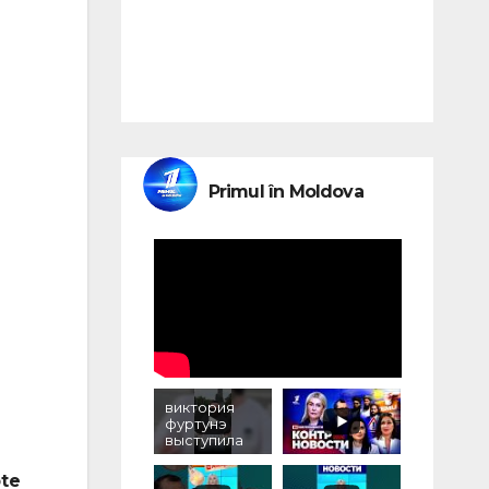
Primul în Moldova
виктория
фуртунэ
выступила
против
уничтожени
pte