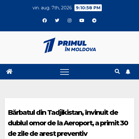
Skip
vin. aug. 7th, 2026
9:10:59 PM
to
content
Bărbatul din Tadjikistan, învinuit de
dublul omor de la Aeroport, a primit 30
de zile de arest preventiv