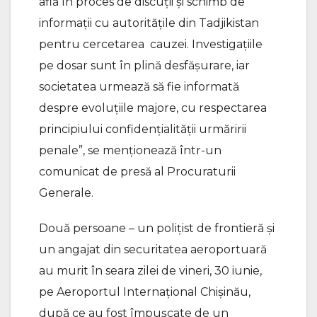
află în proces de discuții și schimb de
informații cu autoritățile din Tadjikistan
pentru cercetarea cauzei. Investigațiile
pe dosar sunt în plină desfășurare, iar
societatea urmează să fie informată
despre evoluțiile majore, cu respectarea
principiului confidențialității urmăririi
penale”, se menționează într-un
comunicat de presă al Procuraturii
Generale.
Două persoane – un polițist de frontieră și
un angajat din securitatea aeroportuară
au murit în seara zilei de vineri, 30 iunie,
pe Aeroportul Internațional Chișinău,
după ce au fost împușcate de un