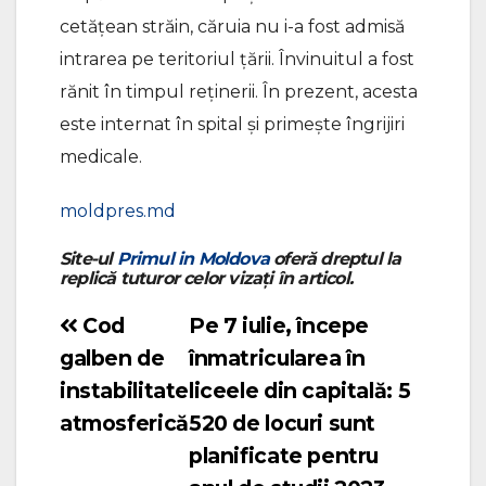
cetățean străin, căruia nu i-a fost admisă
intrarea pe teritoriul țării. Învinuitul a fost
rănit în timpul reținerii. În prezent, acesta
este internat în spital și primește îngrijiri
medicale.
moldpres.md
Site-ul
Primul in Moldova
oferă dreptul la
replică tuturor celor vizați în articol.
Cod
Pe 7 iulie, începe
Navigare
galben de
înmatricularea în
în
instabilitate
liceele din capitală: 5
articole
atmosferică
520 de locuri sunt
planificate pentru